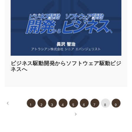
ビジネス駆動開発からソフトウェア駆動ビジ
ネスへ
«前へ
1
2
3
4
5
6
7
8
9
次へ »