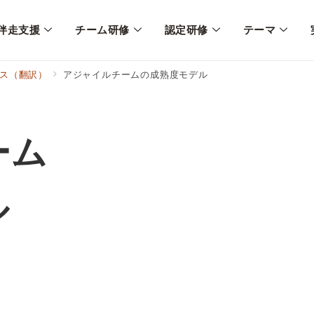
伴走支援
チーム研修
認定研修
テーマ
ス（翻訳）
アジャイルチームの成熟度モデル
ーム
ル