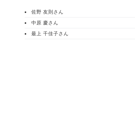
佐野 友則さん
中原 慶さん
最上 千佳子さん