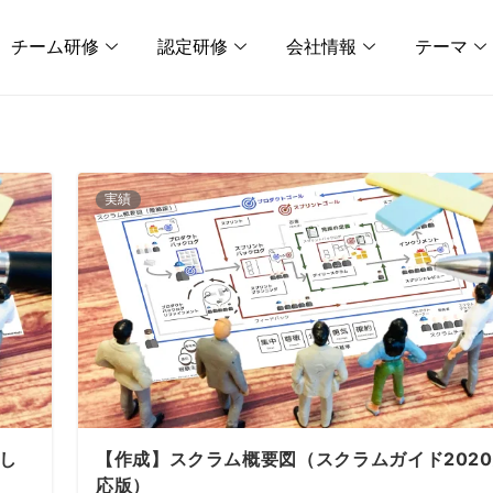
チーム研修
認定研修
会社情報
テーマ
実績
し
【作成】スクラム概要図（スクラムガイド202
応版）