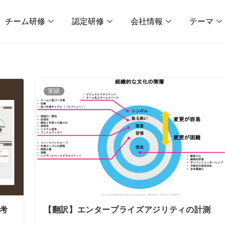
チーム研修
認定研修
会社情報
テーマ
実績
考
【翻訳】エンタープライズアジリティの計測